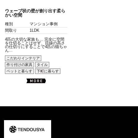
ウェーブ状の壁が創り出す柔ら
かい空間
種別
マンション事例
間取り
1LDK
4匹の大切な家族も… 完全に空間
を仕切ることはせず、目線の高さ
の仕切りにすることで4匹の猫ちゃ
ん...
こだわりインテリア
作り付けの家具
タイル
ペットと暮らす
下町に暮らす