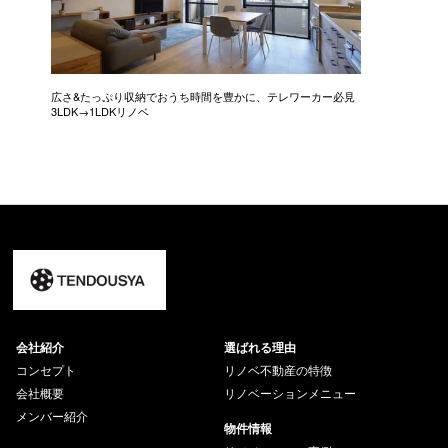
広さ&たっぷり収納でおうち時間を豊かに、テレワーカー必見
モデルは
3LDK→1LDKリノベ
にこだわっ
会社紹介
選ばれる理由
コンセプト
リノベ不動産の特徴
会社概要
リノベーションメニュー
メンバー紹介
物件情報