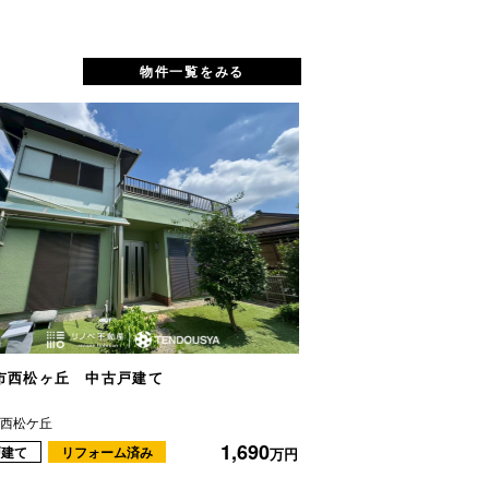
物件一覧をみる
市西松ヶ丘 中古戸建て
生駒市上町 中古戸
市西松ケ丘
生駒市上町
1,690
戸建て
リフォーム済み
一戸建て
リフォ
万円