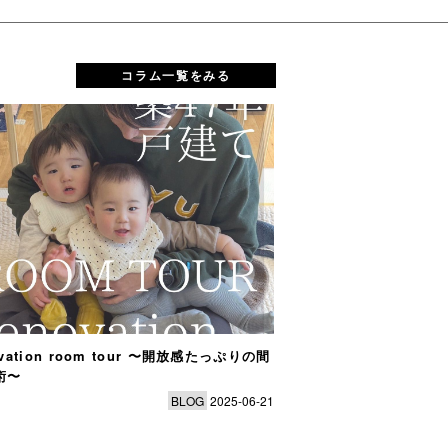
コラム一覧をみる
ovation room tour 〜開放感たっぷりの間
renovation roo
術〜
ではのアイディアが
BLOG
2025-06-21