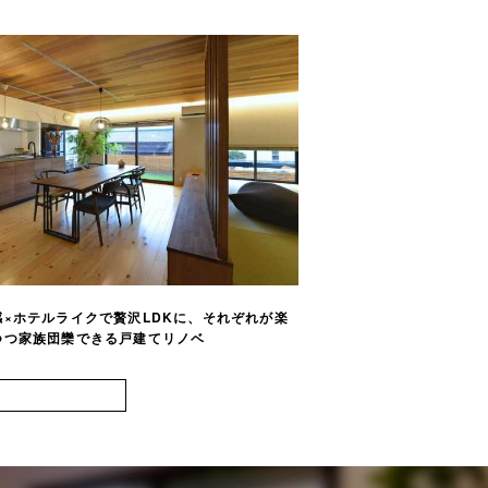
×ホテルライクで贅沢LDKに、それぞれが楽
開放感たっぷりの間取り
つ家族団欒できる戸建てリノベ
チン