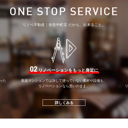
ONE STOP SERVICE
リノベ不動産｜奈良中町店 だから、出来ること。
02
リノベーションをもっと身近に
った
新築マンションでは決して
使っていない素材や設備も、
。
リノベーションなら思いのまま。
詳しくみる