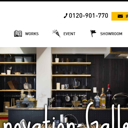
0120-901-770
E
WORKS
EVENT
SHOWROOM