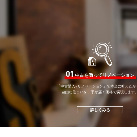
01
中古を買ってリノベーション
「中古購入+リノベーション」で
本当に叶えたか
自由な住まいを、手が届く価格で
実現します
詳しくみる