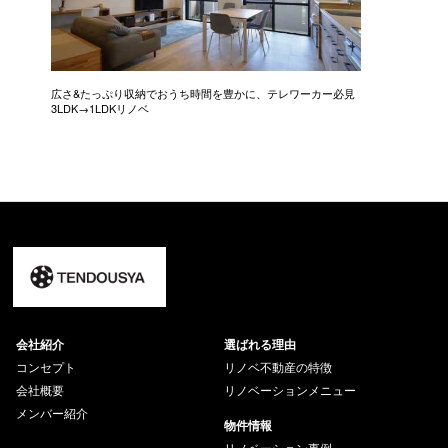
広さ&たっぷり収納でおうち時間を豊かに、テレワーカー必見
モデルは
3LDK→1LDKリノベ
にこだわっ
会社紹介
選ばれる理由
コンセプト
リノベ不動産の特徴
会社概要
リノベーションメニュー
メンバー紹介
物件情報