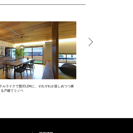
テルライクで贅沢LDKに、それぞれが楽しめつつ家
開放感たっぷりの間取り術 2LD
きる戸建てリノベ